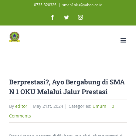
Skip
0735-320326
|
sman1oku@yahoo.co.id
to
Facebook
Twitter
Instagram
content
Berprestasi?, Ayo Bergabung di SMA
N 1 OKU Melalui Jalur Prestasi
By
editor
|
May 21st, 2024
|
Categories:
Umum
|
0
Comments