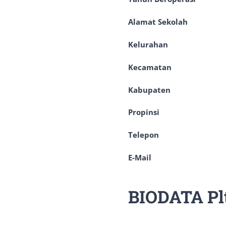
Alamat Sekolah : Jl
Kelurahan : 
Kecamatan : Ba
Kabupaten : Og
Propinsi : Sum
Telepon : (073
E-Mail
BIODATA P