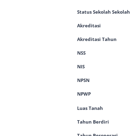
Status Sekolah Sekolah
Akreditasi : A (AM
Akreditasi Tahun : 
NSS : 30.1.1
NIS : 30.
NPSN : 10
NPWP : 0.079
Luas Tanah : 
Tahun Berdiri : 1
Tahun Beroperasi 