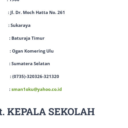
. Dr. Moch Hatta No. 261
Sukaraya
turaja Timur
an Komering Ulu
atera Selatan
5)-320326-321320
 :
sman1oku@yahoo.co.id
lt. KEPALA SEKOLAH