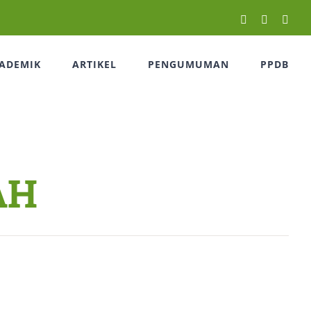
Facebook
Twitter
Inst
ADEMIK
ARTIKEL
PENGUMUMAN
PPDB
AH