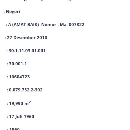
 : Negeri
AT BAIK) Nomor : Ma. 007822
27 Desember 2010
1.03.01.001
001.1
604723
.752.2-302
2
19,990 m
7 Juli 1960
: 1960