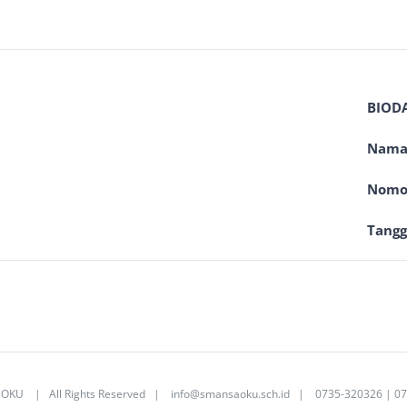
BIOD
Nama 
Nomor
Tangg
 OKU
| All Rights Reserved |
info@smansaoku.sch.id
| 0735-320326 | 07